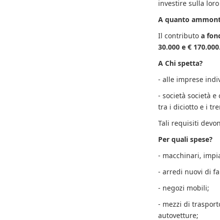
investire sulla lor
A quanto ammonta
Il contributo
a fon
30.000 e € 170.000
A Chi spetta?
- alle imprese indi
- società società 
tra i diciotto e i 
Tali requisiti devo
Per quali spese?
- macchinari, impia
- arredi nuovi di f
- negozi mobili;
- mezzi di trasport
autovetture;