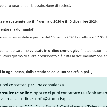
tive all'onorario, per la costituzione di società;
ssere
sostenute tra il 1° gennaio 2020 e il 10 dicembre 2020.
sentare la domanda?
ssere presentata a partire dal 10 marzo 2020 fino alle ore 17.00 d
e domande saranno
valutate in ordine cronologico
fino ad esaurime
di consigliamo di avere predisposto già tutta la documentazione en
?
 in ogni passo, dalla creazione della Tua società in poi. _
 dubbi contattaci per una consulenza!
onsulenze online
, oppure ci puoi contattare telefonicamen
ia mail all'indirizzo info@studiodsg.it.
ommercialisti DSG - Dalla Stella & Gatti si trova a Thiene, in 