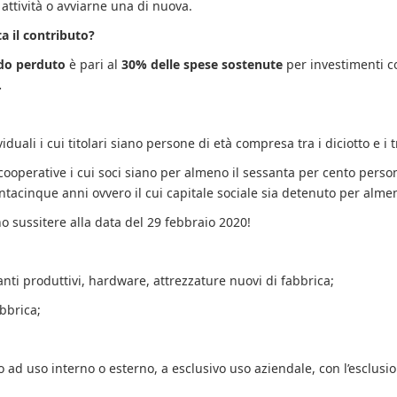
o attività o avviarne una di nuova.
 il contributo?
do perduto
è pari al
30% delle spese sostenute
per investimenti c
.
viduali i cui titolari siano persone di età compresa tra i diciotto e i
e cooperative i cui soci siano per almeno il sessanta per cento pers
trentacinque anni ovvero il cui capitale sociale sia detenuto per alme
no sussitere alla data del 29 febbraio 2020!
nti produttivi, hardware, attrezzature nuovi di fabbrica;
abbrica;
o ad uso interno o esterno, a esclusivo uso aziendale, con l’esclusi