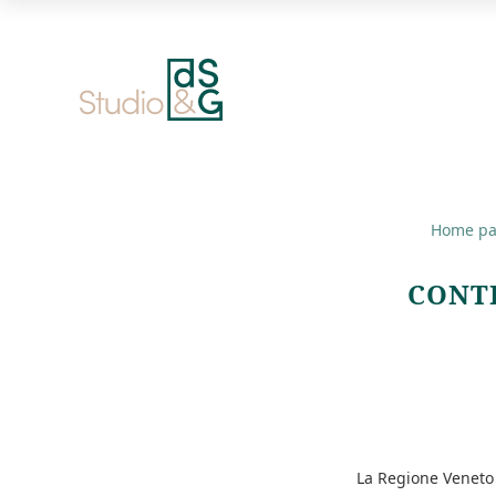
Link
alla
home
page
Home p
CONT
La Regione Veneto 