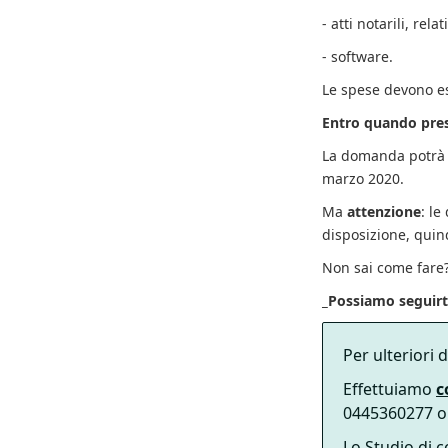
- atti notarili, rela
- software.
Le spese devono e
Entro quando pre
La domanda potrà e
marzo 2020.
Ma
attenzione
: l
disposizione, quin
Non sai come fare
_Possiamo seguirti
Per ulteriori
Effettuiamo
c
0445360277 o v
Lo Studio di c