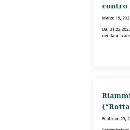
contro 
marzo 18, 202
Dal 31.03.202
dei danni caus
Riammis
(“Rott
febbraio 25, 
Riammissione 