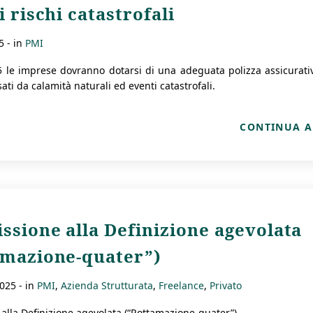
i rischi catastrofali
5
- in
PMI
5 le imprese dovranno dotarsi di una adeguata polizza assicurati
ati da calamità naturali ed eventi catastrofali.
CONTINUA A
sione alla Definizione agevolata
amazione-quater”)
2025
- in
PMI
Azienda Strutturata
Freelance
Privato
alla Definizione agevolata (“Rottamazione-quater”)