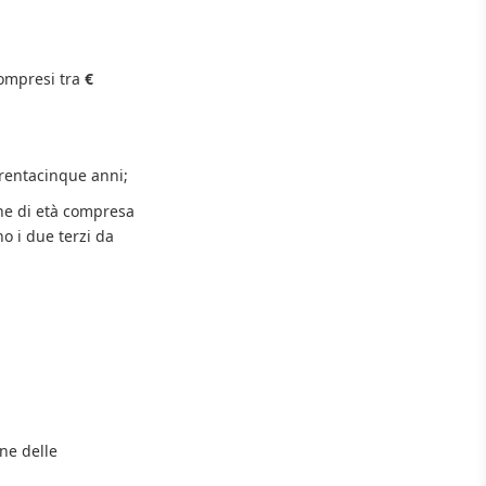
ompresi tra
€
 trentacinque anni;
one di età compresa
no i due terzi da
one delle