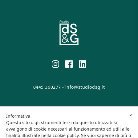
-
0445 360277
info@studiodsg.it
© 2026 DSG Srl. All rights reserved.
×
Informativa
Questo sito o gli strumenti terzi da questo utilizzati si
Viale Europa, 29 - 36016 Thiene (VI) • P.IVA/C.F. 04146660248
avvalgono di cookie necessari al funzionamento ed utili alle
finalità illustrate nella cookie policy. Se vuoi saperne di più o