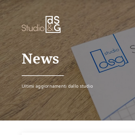
Link
alla
home
page
News
Ultimi aggiornamenti dallo studio