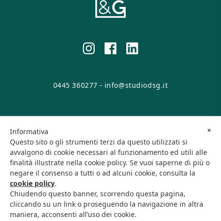
-
0445 360277
info@studiodsg.it
© 2026 DSG Srl. All rights reserved.
×
Informativa
Questo sito o gli strumenti terzi da questo utilizzati si
Viale Europa, 29 - 36016 Thiene (VI) • P.IVA/C.F. 04146660248
avvalgono di cookie necessari al funzionamento ed utili alle
finalità illustrate nella cookie policy. Se vuoi saperne di più o
negare il consenso a tutti o ad alcuni cookie, consulta la
Cookie Policy
Privacy Policy
cookie policy
.
Chiudendo questo banner, scorrendo questa pagina,
cliccando su un link o proseguendo la navigazione in altra
maniera, acconsenti all’uso dei cookie.