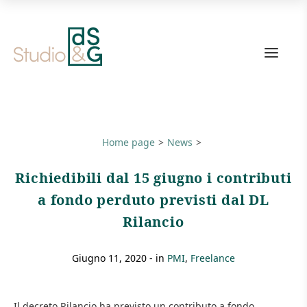
Link
alla
home
page
Home page
News
Richiedibili dal 15 giugno i contributi
a fondo perduto previsti dal DL
Rilancio
giugno 11, 2020
- in
PMI
Freelance
Il decreto Rilancio ha previsto un contributo a fondo