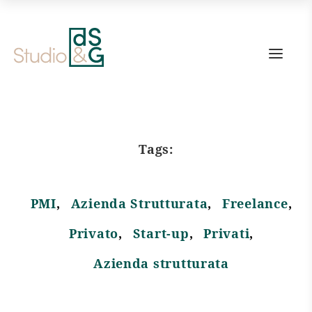
Link
alla
home
page
Tags:
PMI
Azienda Strutturata
Freelance
Privato
Start-up
Privati
Azienda strutturata