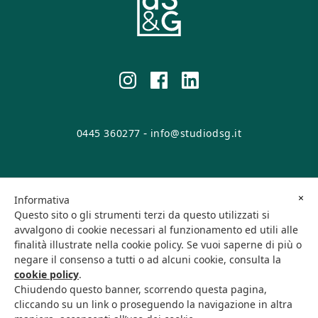
-
0445 360277
info@studiodsg.it
© 2026 DSG Srl. All rights reserved.
×
Informativa
Questo sito o gli strumenti terzi da questo utilizzati si
Viale Europa, 29 - 36016 Thiene (VI) • P.IVA/C.F. 04146660248
avvalgono di cookie necessari al funzionamento ed utili alle
finalità illustrate nella cookie policy. Se vuoi saperne di più o
negare il consenso a tutti o ad alcuni cookie, consulta la
Cookie Policy
Privacy Policy
cookie policy
.
Chiudendo questo banner, scorrendo questa pagina,
cliccando su un link o proseguendo la navigazione in altra